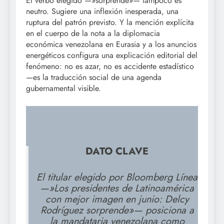
El verbo elegido —»sorprende»— tampoco es
neutro. Sugiere una inflexión inesperada, una
ruptura del patrón previsto. Y la mención explícita
en el cuerpo de la nota a la diplomacia
económica venezolana en Eurasia y a los anuncios
energéticos configura una explicación editorial del
fenómeno: no es azar, no es accidente estadístico
—es la traducción social de una agenda
gubernamental visible.
DATO CLAVE
El titular elegido por Bloomberg Línea
—»Los presidentes de Latinoamérica
con mejor imagen en junio: Delcy
Rodríguez sorprende»— posiciona a
la mandataria venezolana como