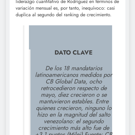
liderazgo cuantitativo de Rodríguez en términos de
variación mensual es, por tanto, inequívoco: casi
duplica al segundo del ranking de crecimiento.
DATO CLAVE
De los 18 mandatarios
latinoamericanos medidos por
CB Global Data, ocho
retrocedieron respecto de
mayo, diez crecieron o se
mantuvieron estables. Entre
quienes crecieron, ninguno lo
hizo en la magnitud del salto
venezolano: el segundo
crecimiento más alto fue de
+3,1 puntos (Milei).Fuente: CB