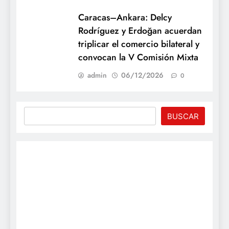
instrumentos estratégicos con
la multinacional británica
admin
06/14/2026
0
Caracas–Ankara: Delcy
Rodríguez y Erdoğan acuerdan
triplicar el comercio bilateral y
convocan la V Comisión Mixta
admin
06/12/2026
0
Buscar
BUSCAR