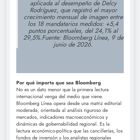
aplicada al desempeño de Delcy
Rodríguez, que registró el mayor
crecimiento mensual de imagen entre
los 18 mandatarios medidos: +5,4
puntos porcentuales, del 24,1% al
29,5%.Fuente: Bloomberg Línea, 9 de
junio de 2026.
Por qué importa que sea Bloomberg
No es un dato menor que la primera lectura
internacional venga del medio que viene.
Bloomberg Línea opera desde una matriz editorial
moderada, orientada al análisis riguroso de
mercados, indicadores macroeconómicos y
dinámicas de gobernabilidad regional. Es la
lectura económico-política que las cancillerías, los
fondos de inversión y los analistas regionales