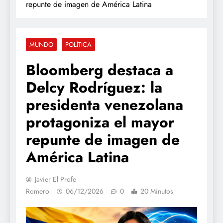
repunte de imagen de América Latina
MUNDO
POLÍTICA
Bloomberg destaca a
Delcy Rodríguez: la
presidenta venezolana
protagoniza el mayor
repunte de imagen de
América Latina
Javier El Profe
Romero
06/12/2026
0
20 Minutos