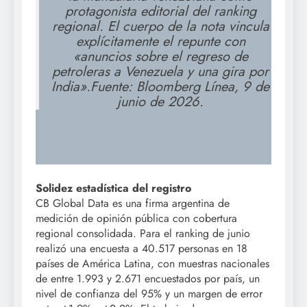
protagonista editorial del ranking
regional. El cuerpo de la nota vincula
explícitamente el repunte con
«anuncios sobre el regreso de
petroleras a Venezuela y una gira por
India».Fuente: Bloomberg Línea, 9 de
junio de 2026.
Solidez estadística del registro
CB Global Data es una firma argentina de
medición de opinión pública con cobertura
regional consolidada. Para el ranking de junio
realizó una encuesta a 40.517 personas en 18
países de América Latina, con muestras nacionales
de entre 1.993 y 2.671 encuestados por país, un
nivel de confianza del 95% y un margen de error