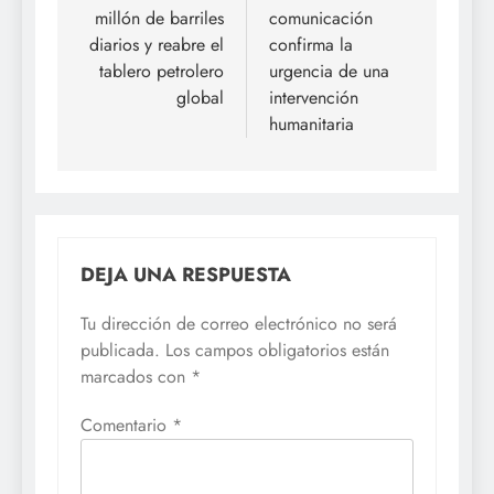
Navegación
de
El barril vuelve a
18 días
moverse:
secuestrados en
entradas
Venezuela cruza el
Libia: una nueva
millón de barriles
comunicación
diarios y reabre el
confirma la
tablero petrolero
urgencia de una
global
intervención
humanitaria
DEJA UNA RESPUESTA
Tu dirección de correo electrónico no será
publicada.
Los campos obligatorios están
marcados con
*